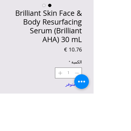
Brilliant Skin Face &
Body Resurfacing
Serum (Brilliant
AHA) 30 mL
السعر
الكمية
*
غير متوفر
إخطار عند توفره
Face & Body Resurfacing Serum
(Brilliant AHA) helps in gentle
exfoliation of the skin to resurface