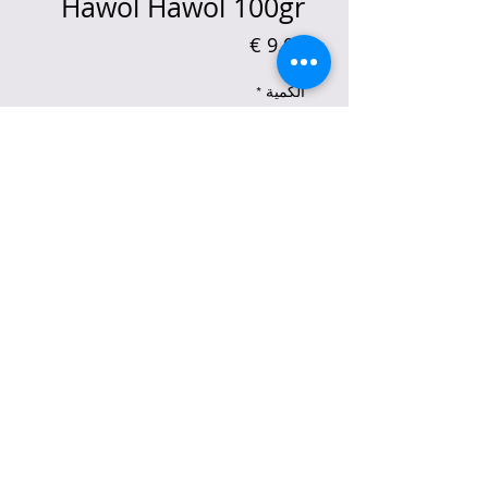
Hawol Hawol 100gr
السعر
الكمية
*
أضِف إلى العربة