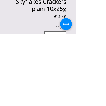
Skyflakes Crackers
plain 10x25g
السعر
الكمية
*
غير متوفر
إخطار عند توفره