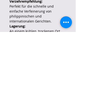
Verzehrempfehlung:
Perfekt für die schnelle und
einfache Verfeinerung von
philippinischen und
internationalen Gerichten.
Lagerung:
An einem kühlen, trockenen Ort
aufbewahren. Nach dem Öffnen
gut verschließen, um die Frische zu
erhalten.
Herkunft:
Hersteller:
Nestlé (Maggi)
Ursprungsland:
Philippinen
Verpackung:
Verpackungstyp:
Kunststoffbeutel
Nettoinhalt:
150g
Allergiehinweise:
Kann Spuren von Gluten, Soja,
Milch oder anderen Allergenen
enthalten.
IMPORTEUR: