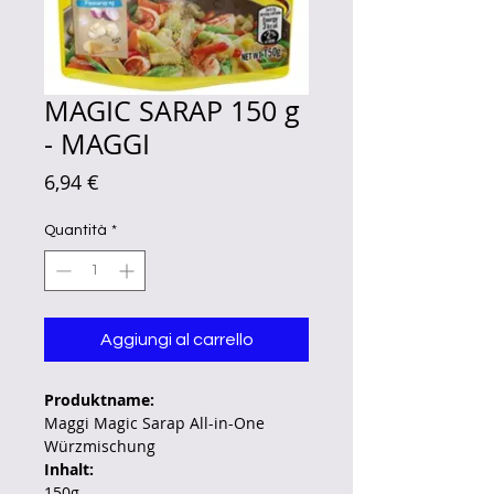
MAGIC SARAP 150 g
- MAGGI
Prezzo
6,94 €
Quantità
*
Aggiungi al carrello
Produktname:
Maggi Magic Sarap All-in-One
Würzmischung
Inhalt:
150g