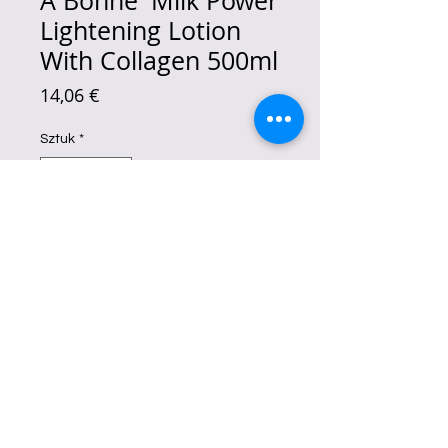
A Bonne' Milk Power
Lightening Lotion
With Collagen 500ml
Cena
14,06 €
Sztuk
*
Brak w magazynie
Powiadom, gdy artykuł będzie dostępny