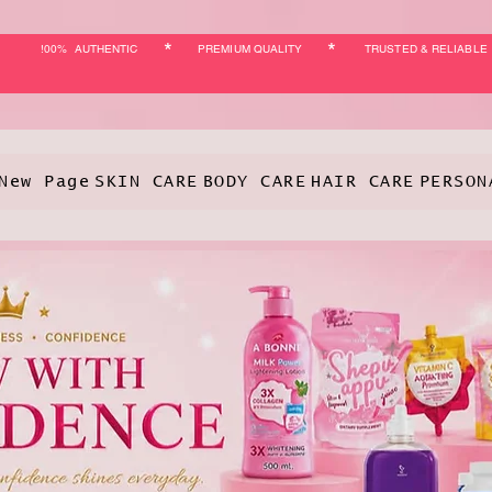
*
*
!00% AUTHENTIC
PREMIUM QUALITY
TRUSTED & RELIABLE
New Page
SKIN CARE
BODY CARE
HAIR CARE
PERSON