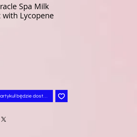
racle Spa Milk
t with Lycopene
artykuł będzie dostępny