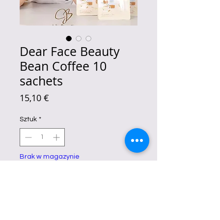
Dear Face Beauty
Bean Coffee 10
sachets
Cena
15,10 €
Sztuk
*
Brak w magazynie
Powiadom, gdy artykuł będzie dostępny
Dear Face Beauty Bean Coffee
helps