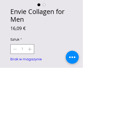
Envie Collagen for
Men
Cena
16,09 €
Sztuk
*
Brak w magazynie
Powiadom, gdy artykuł będzie dostępny
Anti Aging and Joint Formulation for
Hair, Skin, Cartilage and Bones
. Non
GMO, Fat Free, Sugar Free, No
Fillers or Additives, No
Preservatives and Artificial ...