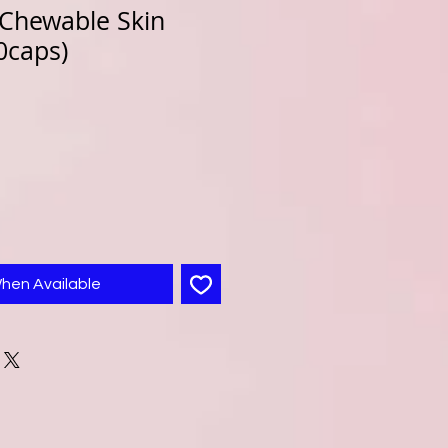
Chewable Skin
0caps)
When Available