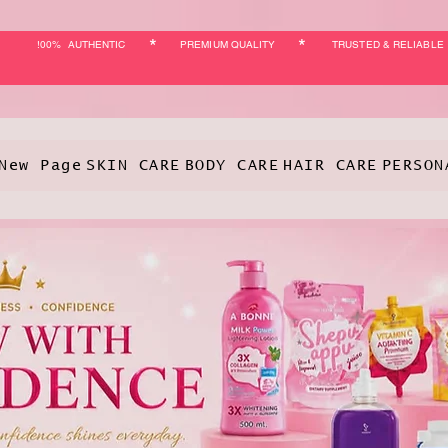
*
*
!00% AUTHENTIC
PREMIUM QUALITY
TRUSTED & RELIABLE
New Page
SKIN CARE
BODY CARE
HAIR CARE
PERSON