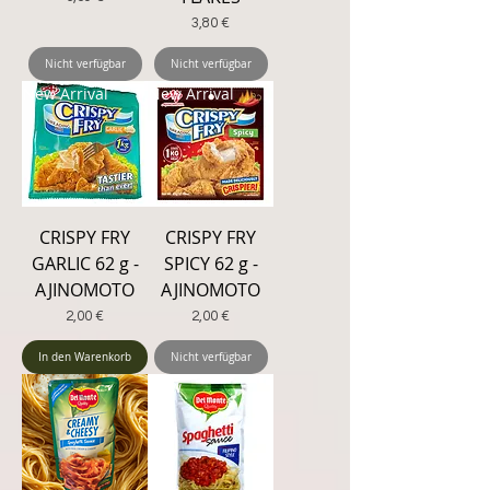
Preis
3,80 €
Nicht verfügbar
Nicht verfügbar
New Arrival
New Arrival
CRISPY FRY
CRISPY FRY
GARLIC 62 g -
SPICY 62 g -
AJINOMOTO
AJINOMOTO
Preis
Preis
2,00 €
2,00 €
In den Warenkorb
Nicht verfügbar
New