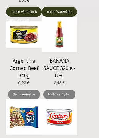
Preis
2,00 €
In den Warenkorb
In den Warenkorb
New Arrival
Argentina
BANANA
Corned Beef
SAUCE 320 g -
340g
UFC
Preis
Preis
9,22 €
2,45 €
Nicht verfügbar
Nicht verfügbar
New Arrival