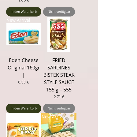
Preis
9,85 €
In den Warenkorb
Nicht verfügbar
New Arrival
Eden Cheese
FRIED
Original 160gr
SARDINES
|
BISTEK STEAK
STYLE SAUCE
Preis
8,33 €
155 g – 555
Preis
2,71 €
In den Warenkorb
Nicht verfügbar
New Arrival