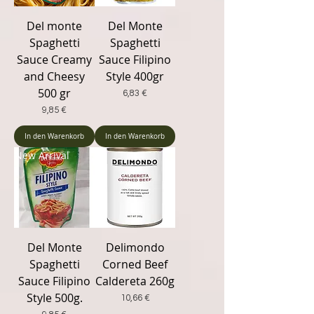
Del monte
Del Monte
Spaghetti
Spaghetti
Sauce Creamy
Sauce Filipino
and Cheesy
Style 400gr
500 gr
Preis
6,83 €
Preis
9,85 €
In den Warenkorb
In den Warenkorb
New Arrival
Del Monte
Delimondo
Spaghetti
Corned Beef
Sauce Filipino
Caldereta 260g
Style 500g.
Preis
10,66 €