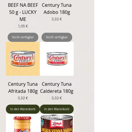
BEEF NA BEEF
Century Tuna
50 g - LUCKY
Adobo 180g
ME
Preis
3,32 €
Preis
1,05 €
Nicht verfügbar
Nicht verfügbar
Century Tuna
Century Tuna
Afritada 180g
Caldereta 180g
Preis
Preis
3,32 €
3,32 €
In den Warenkorb
In den Warenkorb
New Arrival
New Arrival