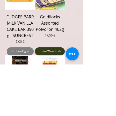
FUDGEE BARR
Goldilocks
MILK VANILLA
Assorted
CAKE BAR 390
Polvoron 462g
g - SUNCREST
Preis
17,55 €
Preis
5,00 €
Nicht verfügbar
In den Warenkorb
Honey
Hope Special
Crackers
O'Dong 240g
GRAHAM 200g
(12 x 20g)
Preis
Preis
3,92 €
3,89 €