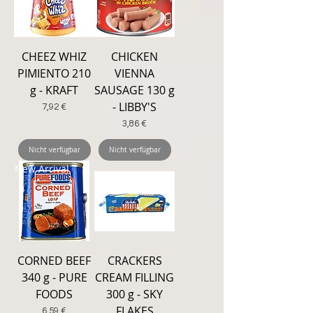
CHEEZ WHIZ
CHICKEN
PIMIENTO 210
VIENNA
g - KRAFT
SAUSAGE 130 g
- LIBBY'S
Preis
7,92 €
Preis
3,86 €
Nicht verfügbar
Nicht verfügbar
New Arrival
CORNED BEEF
CRACKERS
340 g - PURE
CREAM FILLING
FOODS
300 g - SKY
FLAKES
Preis
6,59 €