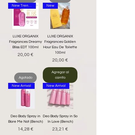
New Trending
New
LUXE ORGANIX
LUXE ORGANIX
Fragrances Dreamy
Fragrances Golden
Bliss EDT 100ml
Hour Eau De Toilette
100ml
Precio
20,00 €
Precio
20,00 €
Agregar al
Agotado
carrito
New Arrival
New Arrival
Deo Body Spray in
Deo Body Spray in So
Bare Me Not (Bench)
In Love (Bench)
Precio
Precio
14,28 €
23,21 €