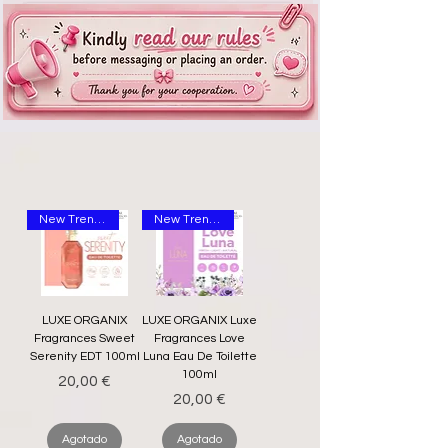
New Trending
New Trending
LUXE ORGANIX
LUXE ORGANIX Luxe
Fragrances Sweet
Fragrances Love
Serenity EDT 100ml
Luna Eau De Toilette
100ml
Precio
20,00 €
Precio
20,00 €
Agotado
Agotado