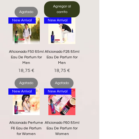
Agregar al
Agotado
carrito
New Arrival
New Arrival
Aficionado F50 85ml
Aficionado F28 85ml
Eau De Parfum for
Eau De Parfum for
Men
Men
Precio
Precio
18,75 €
18,75 €
Agotado
Agotado
New Arrival
New Arrival
Aficionado Perfume
Aficionado F60 85ml
F6 Eau de Parfum
Eau De Parfum for
for Women
Women