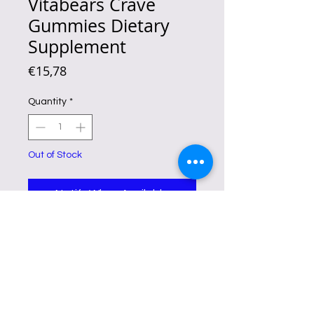
Vitabears Crave
Gummies Dietary
Supplement
Price
€15,78
Quantity
*
Out of Stock
Notify When Available
Wir präsentieren Vitabears Crave
Gummies. Ihr ultimativer
Verbündeter auf Ihrem Weg zur
Fitness. Gewichtskontrolle •
Appetitkontrolle • Fettabbau.